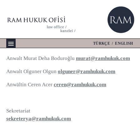
Skip
to
content
TÜRKÇE
/
ENGLISH
Anwalt Murat Deha Boduroğlu
murat@ramhukuk.com
Anwalt Olguner Olgun
olguner@ramhukuk.com
Anwältin Ceren Acer
ceren@ramhukuk.com
Sekretariat
sekreterya@ramhukuk.com